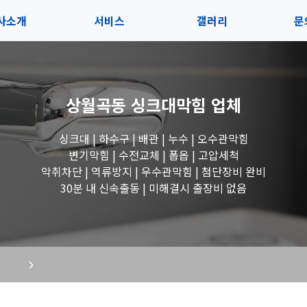
사소개
서비스
갤러리
문
인사말
서비스
전체보기
상
상월곡동 싱크대막힘
업체
지사항
블로그
수도꼭지 작업
고
싱크대 | 하수구 | 배관 | 누수 | 오수관막힘
시는길
세면대 작업
변기막힘 | 수전교체 | 폽옵 | 고압세척
악취차단 | 역류방지 | 우수관막힘 | 첨단장비 완비
변기 작업
30분 내 신속출동 | 미해결시 출장비 없음
욕조 작업
싱크대 작업