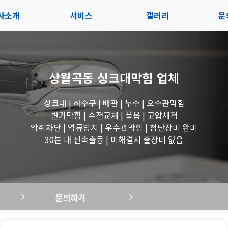
사소개
서비스
갤러리
문
인사말
서비스
전체보기
상
상월곡동 싱크대막힘
업체
지사항
블로그
수도꼭지 작업
고
싱크대 | 하수구 | 배관 | 누수 | 오수관막힘
시는길
세면대 작업
변기막힘 | 수전교체 | 폽옵 | 고압세척
악취차단 | 역류방지 | 우수관막힘 | 첨단장비 완비
변기 작업
30분 내 신속출동 | 미해결시 출장비 없음
욕조 작업
문의하기
싱크대 작업