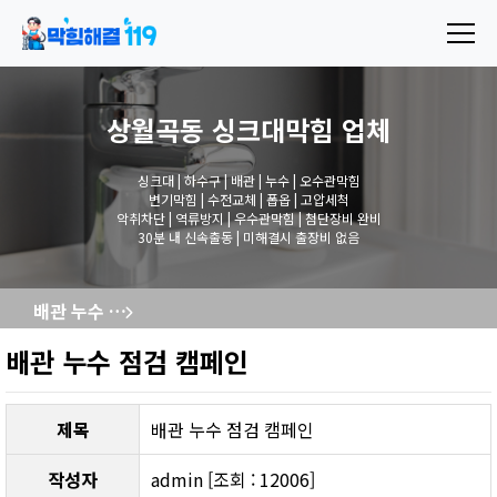
상월곡동 싱크대막힘
업체
싱크대 | 하수구 | 배관 | 누수 | 오수관막힘
변기막힘 | 수전교체 | 폽옵 | 고압세척
악취차단 | 역류방지 | 우수관막힘 | 첨단장비 완비
30분 내 신속출동 | 미해결시 출장비 없음
배관 누수 점검 캠페인
배관 누수 점검 캠페인
제목
배관 누수 점검 캠페인
작성자
admin [조회 : 12006]