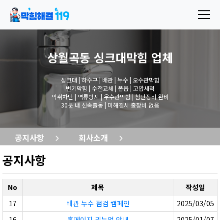
상월곡동 싱크대막힘
업체
싱크대 | 하수구 | 배관 | 누수 | 오수관막힘
변기막힘 | 수전교체 | 폽옵 | 고압세척
악취차단 | 역류방지 | 우수관막힘 | 첨단장비 완비
30분 내 신속출동 | 미해결시 출장비 없음
공지사항
회사소개
공지사항
No
제목
작성일
17
배관 누수 점검 캠페인
2025/03/05
16
홈페이지 리뉴얼 안내
2025/01/07