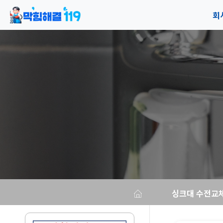
회
공
오
싱크대 수전교