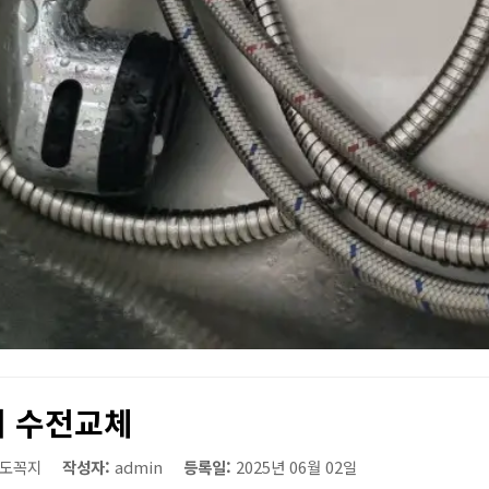
 수전교체
도꼭지
작성자:
admin
등록일:
2025년 06월 02일