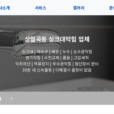
사소개
서비스
갤러리
문
인사말
서비스
전체보기
상
상월곡동 싱크대막힘
업체
지사항
블로그
수도꼭지 작업
고
싱크대 | 하수구 | 배관 | 누수 | 오수관막힘
시는길
세면대 작업
변기막힘 | 수전교체 | 폽옵 | 고압세척
악취차단 | 역류방지 | 우수관막힘 | 첨단장비 완비
변기 작업
30분 내 신속출동 | 미해결시 출장비 없음
욕조 작업
체
싱크대 작업