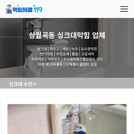
상월곡동 싱크대막힘
업체
싱크대 | 하수구 | 배관 | 누수 | 오수관막힘
변기막힘 | 수전교체 | 폽옵 | 고압세척
악취차단 | 역류방지 | 우수관막힘 | 첨단장비 완비
30분 내 신속출동 | 미해결시 출장비 없음
싱크대 수전교체