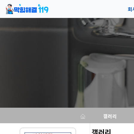
회
공
오
갤러리
갤러리