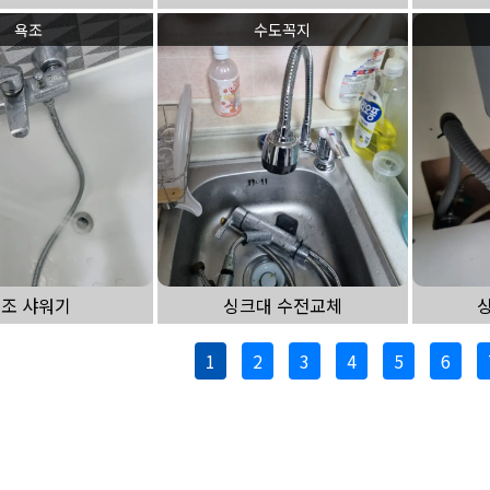
욕조
수도꼭지
조 샤워기
싱크대 수전교체
1
2
3
4
5
6