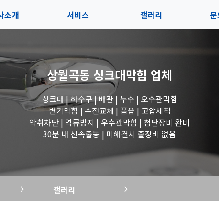
사소개
서비스
갤러리
문
인사말
서비스
전체보기
상
상월곡동 싱크대막힘
업체
지사항
블로그
수도꼭지 작업
고
싱크대 | 하수구 | 배관 | 누수 | 오수관막힘
시는길
세면대 작업
변기막힘 | 수전교체 | 폽옵 | 고압세척
악취차단 | 역류방지 | 우수관막힘 | 첨단장비 완비
변기 작업
30분 내 신속출동 | 미해결시 출장비 없음
욕조 작업
갤러리
싱크대 작업