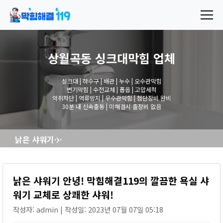
상월곡동 싱크대막힘
업체
싱크대 | 하수구 | 배관 | 누수 | 오수관막힘
변기막힘 | 수전교체 | 폽옵 | 고압세척
악취차단 | 역류방지 | 우수관막힘 | 첨단장비 완비
30분 내 신속출동 | 미해결시 출장비 없음
낡은 샤워기 안녕! 막힘해결119의 깔끔한 욕실 샤워기 교체로 상쾌한 샤워!
낡은 샤워기 안녕! 막힘해결119의 깔끔한 욕실 샤
워기 교체로 상쾌한 샤워!
작성자: admin | 작성일: 2023년 07월 07일 05:18